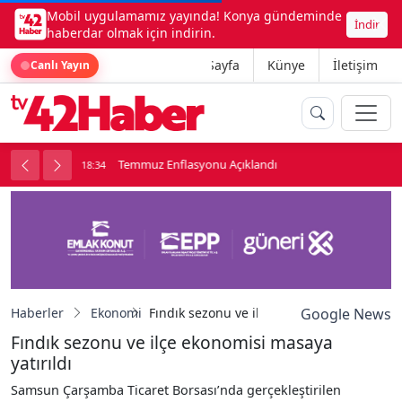
Mobil uygulamamız yayında! Konya gündeminde
İndir
haberdar olmak için indirin.
Ana Sayfa
Künye
İletişim
Canlı Yayın
onu
Temmuz Enflasyonu Açıklandı
18:34
1
Haberler
Ekonomi
Fındık sezonu ve ilçe ekonomisi masaya yat
Google News
Fındık sezonu ve ilçe ekonomisi masaya
yatırıldı
Samsun Çarşamba Ticaret Borsası’nda gerçekleştirilen