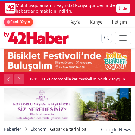
Mobil uygulamamız yayında! Konya gündeminde
İndir
haberdar olmak için indirin.
Ana Sayfa
Künye
İletişim
Canlı Yayın
palı kavga çıktı
Lüks otomobille kar maskeli milyonluk soygun
18:34
Haberler
Ekonomi
Gabar’da tarihi başarı: Türkiye’nin petrol
Google News