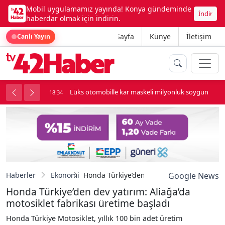
Mobil uygulamamız yayında! Konya gündeminde
İndir
haberdar olmak için indirin.
Ana Sayfa
Künye
İletişim
Canlı Yayın
palı kavga çıktı
Lüks otomobille kar maskeli milyonluk soygun
18:34
Haberler
Ekonomi
Honda Türkiye’den dev yatırım: Aliağa’da m
Google News
Honda Türkiye’den dev yatırım: Aliağa’da
motosiklet fabrikası üretime başladı
Honda Türkiye Motosiklet, yıllık 100 bin adet üretim