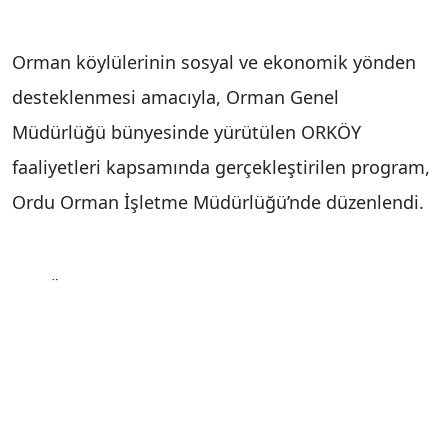
Orman köylülerinin sosyal ve ekonomik yönden
desteklenmesi amacıyla, Orman Genel
Müdürlüğü bünyesinde yürütülen ORKÖY
faaliyetleri kapsamında gerçekleştirilen program,
Ordu Orman İşletme Müdürlüğü’nde düzenlendi.
ORKÖY kredi desteği kapsamında 2025 yılında
dam örtülüğü, dış cephe mantolama ve süt
sığırcılığı olmak üzere 3 ayrı proje hayata
geçirildi. Bu projeler çerçevesinde toplam 131
haneye 17 milyon 687 bin 600 TL kredi desteği