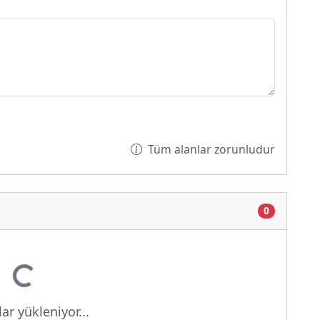
Tüm alanlar zorunludur
0
or...
ar yükleniyor...