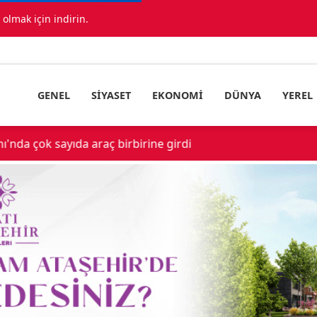
lmak için indirin.
GENEL
SIYASET
EKONOMI
DÜNYA
YEREL
ıda araç birbirine girdi