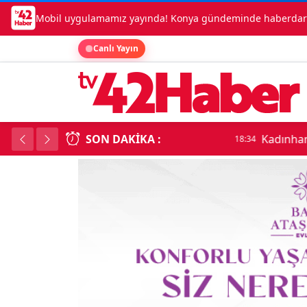
Mobil uygulamamız yayında! Konya gündeminde haberdar o
Canlı Yayın
SON DAKIKA :
Kadınhanı'nda çok say
18:34