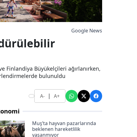
Google News
dürülebilir
e Finlandiya Büyükelçileri ağırlanırken,
ğerlendirmelerde bulunuldu
|
A-
A+
konomi
Muş’ta hayvan pazarlarında
beklenen hareketlilik
yaşanmıyor