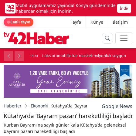
Mobil uygulamamız yayında! Konya gündeminde
İndir
haberdar olmak için indirin.
Ana Sayfa
Künye
İletişim
Canlı Yayın
palı kavga çıktı
Lüks otomobille kar maskeli milyonluk soygun
18:34
Haberler
Ekonomi
Kütahya’da ’Bayram pazarı’ hareketliliği b
Google News
Kütahya’da ’Bayram pazarı’ hareketliliği başladı
Kurban Bayramı’na sayılı günler kala Kütahya’da geleneksel
bayram pazarı hareketliliği başladı