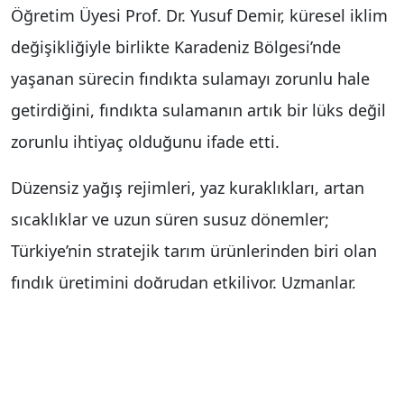
Öğretim Üyesi Prof. Dr. Yusuf Demir, küresel iklim
değişikliğiyle birlikte Karadeniz Bölgesi’nde
yaşanan sürecin fındıkta sulamayı zorunlu hale
getirdiğini, fındıkta sulamanın artık bir lüks değil
zorunlu ihtiyaç olduğunu ifade etti.
Düzensiz yağış rejimleri, yaz kuraklıkları, artan
sıcaklıklar ve uzun süren susuz dönemler;
Türkiye’nin stratejik tarım ürünlerinden biri olan
fındık üretimini doğrudan etkiliyor. Uzmanlar,
bugün gelinen noktada "Karadeniz’de sulama
gerekmez" anlayışının günümüz iklim şartlarıyla
örtüşmediğini belirtiyor. OMÜ Ziraat Fakültesi