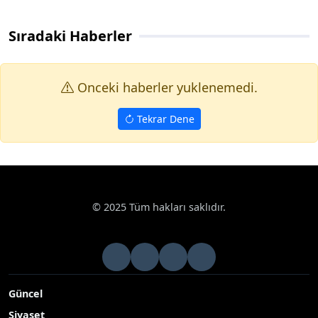
Sıradaki Haberler
Onceki haberler yuklenemedi.
Tekrar Dene
Haberler
Ekonomi
Tekirdağ’da anıza kanola ekimi
Google News
Tekirdağ’da anıza kanola ekimi
Tekirdağ İl Tarım ve Orman Müdürlüğü ekipleri,
Süleymanpaşa Karacakılavuz’da anıza kanola ekiminde
bitkinin çıkış ve toprak nem durumunu sahada değerlendirdi
Yayınlanma Tarihi: 25.11.2025 11:23