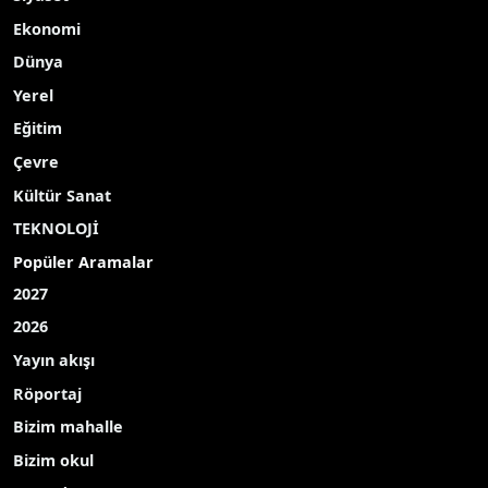
A-
|
A+
Tekirdağ İl Tarım ve Orman Müdürlüğü ekipleri,
Süleymanpaşa Karacakılavuz’da anıza kanola
ekiminde bitkinin çıkış ve toprak nem durumunu