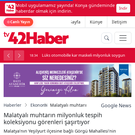
Mobil uygulamamız yayında! Konya gündeminde
İndir
haberdar olmak için indirin.
Ana Sayfa
Künye
İletişim
Canlı Yayın
palı kavga çıktı
Lüks otomobille kar maskeli milyonluk soygun
18:34
Haberler
Ekonomi
Malatyalı muhtarın milyonluk tespih kolek
Google News
Malatyalı muhtarın milyonluk tespih
koleksiyonu görenleri şaşırtıyor
Malatya’nın Yeşilyurt ilçesine bağlı Görgü Mahallesi’nin