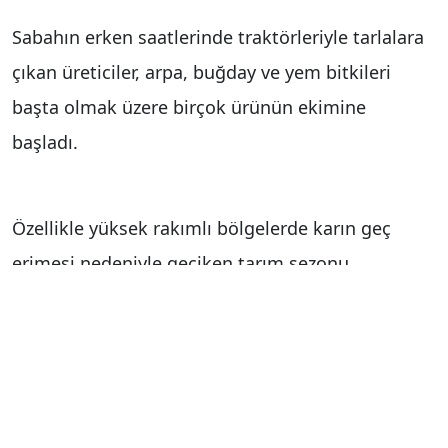
Sabahın erken saatlerinde traktörleriyle tarlalara
çıkan üreticiler, arpa, buğday ve yem bitkileri
başta olmak üzere birçok ürünün ekimine
başladı.
Özellikle yüksek rakımlı bölgelerde karın geç
erimesi nedeniyle geciken tarım sezonu,
havaların mevsim normallerine dönmesiyle
hareketlendi. Çiftçiler bir yandan toprağı
sürerken, diğer yandan tohumlarını toprakla
buluşturdu.