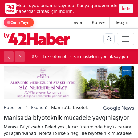
Mobil uygulamamız yayında! Konya gündeminde
İndir
haberdar olmak için indirin.
Ana Sayfa
Künye
İletişim
Canlı Yayın
palı kavga çıktı
Lüks otomobille kar maskeli milyonluk soygun
18:34
Haberler
Ekonomi
Manisa’da biyoteknik mücadele yaygınlaşı
Google News
Manisa’da biyoteknik mücadele yaygınlaşıyor
Manisa Büyükşehir Belediyesi, kiraz üretiminde büyük zarara
yol açan ‘Kanadı Noktalı Sirke Sineği’ ile biyoteknik mücadele