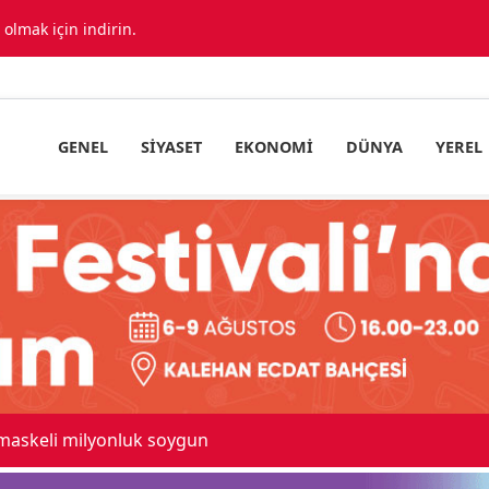
lmak için indirin.
GENEL
SIYASET
EKONOMI
DÜNYA
YEREL
 sayıda araç birbirine girdi