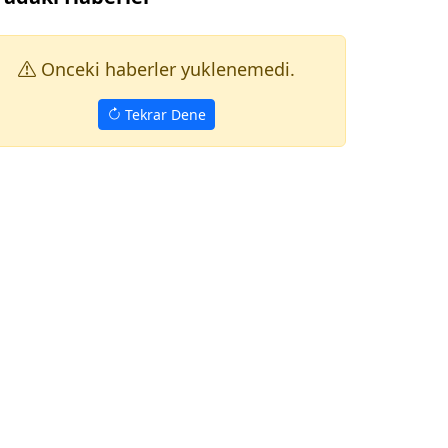
Onceki haberler yuklenemedi.
Tekrar Dene