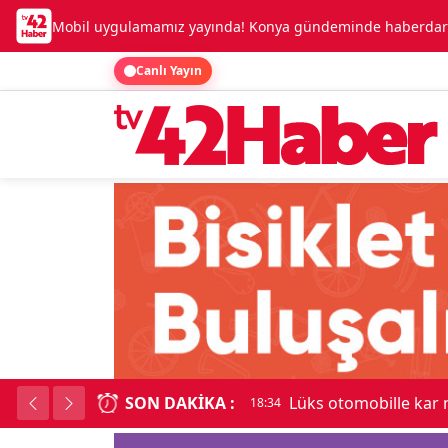
Mobil uygulamamız yayında! Konya gündeminde haberdar o
Canlı Yayın
SON DAKIKA :
Kadınhanı'nda çok
18:34