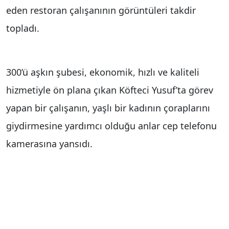
eden restoran çalışanının görüntüleri takdir
topladı.
300’ü aşkın şubesi, ekonomik, hızlı ve kaliteli
hizmetiyle ön plana çıkan Köfteci Yusuf’ta görev
yapan bir çalışanın, yaşlı bir kadının çoraplarını
giydirmesine yardımcı olduğu anlar cep telefonu
kamerasına yansıdı.
Kısa sürede yayılan görüntüler sosyal medya
kullanıcılarından yoğun ilgi gördü. Çok sayıda
kullanıcı, işletmelerin vatandaşlara yaklaşımını