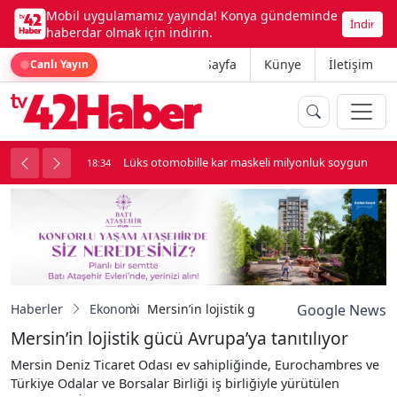
Mobil uygulamamız yayında! Konya gündeminde
İndir
haberdar olmak için indirin.
Ana Sayfa
Künye
İletişim
Canlı Yayın
palı kavga çıktı
Lüks otomobille kar maskeli milyonluk soygun
18:34
Haberler
Ekonomi
Mersin’in lojistik gücü Avrupa’ya tanıtılıyo
Google News
Mersin’in lojistik gücü Avrupa’ya tanıtılıyor
Mersin Deniz Ticaret Odası ev sahipliğinde, Eurochambres ve
Türkiye Odalar ve Borsalar Birliği iş birliğiyle yürütülen