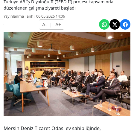
Türkiye-AB İş Diyaloğu II (TEBD II) projesi kapsamında
düzenlenen çalışma ziyareti başladı
Yayınlanma Tarihi: 06.05.2026 14:06
A-
|
A+
Mersin Deniz Ticaret Odası ev sahipliğinde,