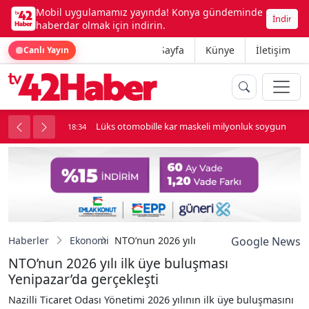
Mobil uygulamamız yayında! Konya gündeminde
İndir
haberdar olmak için indirin.
Ana Sayfa
Künye
İletişim
Canlı Yayın
palı kavga çıktı
Lüks otomobille kar maskeli milyonluk soygun
18:34
Haberler
Ekonomi
NTO’nun 2026 yılı ilk üye buluşması Yenip
Google News
NTO’nun 2026 yılı ilk üye buluşması
Yenipazar’da gerçekleşti
Nazilli Ticaret Odası Yönetimi 2026 yılının ilk üye buluşmasını