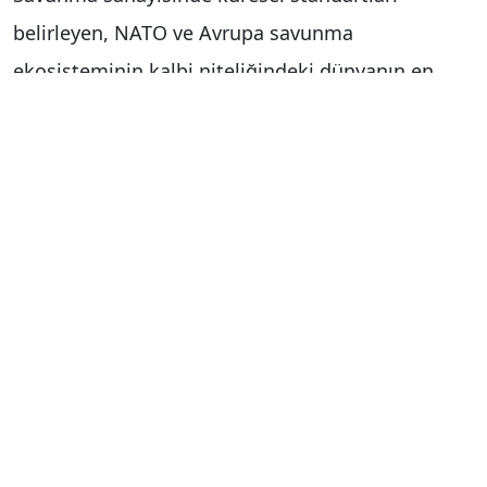
belirleyen, NATO ve Avrupa savunma
ekosisteminin kalbi niteliğindeki dünyanın en
büyük savunma fuarlarından Eurosatory 2026, bu
yıl 15-19 Haziran tarihleri arasında Paris’te
kapılarını açacak. 1967 yılından bu yana geleceğin
savunma trendlerine yön veren organizasyonda,
Türk savunma sanayisinin alanında öncü
şirketleri, yenilikçi vizyonu ve son teknoloji ürün
gamıyla yerini alacak. 61 ülkeden 2 binden fazla
katılımcının, 90’ı aşkın ülkeden üst düzey
delegasyonun ve 40 binin üzerinde profesyonel
ziyaretçinin ağırlanacağı fuarda CANiK, AEI