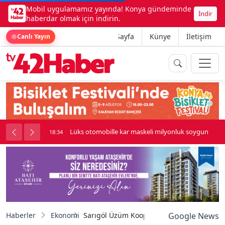
Mobil uygulamamız yayında! Konya gündeminde
İndir
haberdar olmak için indirin.
Ana Sayfa
Künye
İletişim
Canlı Yayın
palı kavga çıktı
Lüks otomobille kar maskeli milyonluk soygun
18:34
Haberler
Ekonomi
Sarıgöl Üzüm Kooperatifi festivale damga
Google News