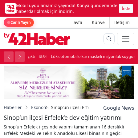
Mobil uygulamamız yayında! Konya gündeminde
İndir
haberdar olmak için indirin.
Ana Sayfa
Künye
İletişim
Canlı Yayın
palı kavga çıktı
Lüks otomobille kar maskeli milyonluk soygun
18:34
Haberler
Ekonomi
Sinop’un ilçesi Erfelek’e dev eğitim yatırım
Google News
Sinop’un ilçesi Erfelek’e dev eğitim yatırımı
Sinop’un Erfelek ilçesinde yapımı tamamlanan 16 derslikli
Erfelek Mesleki ve Teknik Anadolu Lisesi binasının geçici