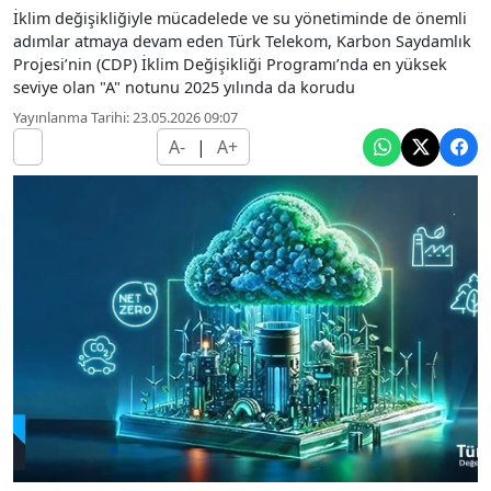
İklim değişikliğiyle mücadelede ve su yönetiminde de önemli
adımlar atmaya devam eden Türk Telekom, Karbon Saydamlık
Projesi’nin (CDP) İklim Değişikliği Programı’nda en yüksek
seviye olan "A" notunu 2025 yılında da korudu
Yayınlanma Tarihi: 23.05.2026 09:07
A-
|
A+