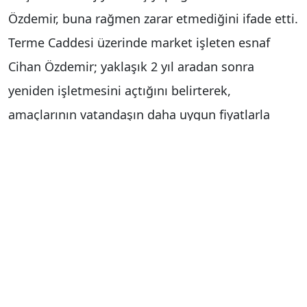
Özdemir, buna rağmen zarar etmediğini ifade etti.
Terme Caddesi üzerinde market işleten esnaf
Cihan Özdemir; yaklaşık 2 yıl aradan sonra
yeniden işletmesini açtığını belirterek,
amaçlarının vatandaşın daha uygun fiyatlarla
alışveriş yapabilmesi olduğunu söyledi. Özdemir,
"Vatandaşımız hesaplı alışveriş yapsın diye
işletmemi tekrar açtım. Ürünlerimi piyasadan çok
daha aşağı fiyatlarla veriyorum. Vatandaşın pahalı
ürün almasını istemiyorum. Ekmek 6 TL. 200 TL’ye
yumurta satan da kazanıyor, 100 TL’ye yumurta
satan da kazanıyor. Fiyatları düşürerek kar
marjımı yüzde 10 seviyesine çektim. Vatandaş da