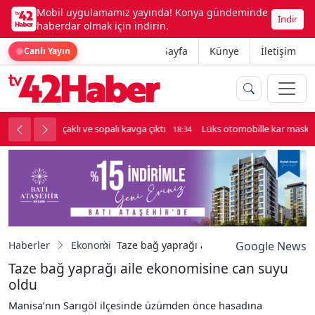
Mobil uygulamamız yayında! Konya gündeminde
İndir
haberdar olmak için indirin.
Ana Sayfa
Künye
İletişim
Canlı Yayın
palı kavga çıktı
Lüks otomobille kar maskeli milyonluk soygun
18:34
Haberler
Ekonomi
Taze bağ yaprağı aile ekonomisine can su
Google News
Taze bağ yaprağı aile ekonomisine can suyu
oldu
Manisa’nın Sarıgöl ilçesinde üzümden önce hasadına