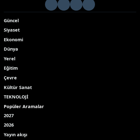
bağımsızlığını yitirir"
Türkiye Belediyeler Birliği (TBB) ve Mersin Büyükşehir Belediye
Başkanı Vahap Seçer, ’Dünya Çiftçiler Günü’ kapsamında
Silifke’de düzenlenen ‘Silifke Yeşilovacık İçme Suyu 1
Yayınlanma Tarihi: 15.05.2026 11:32
A-
|
A+