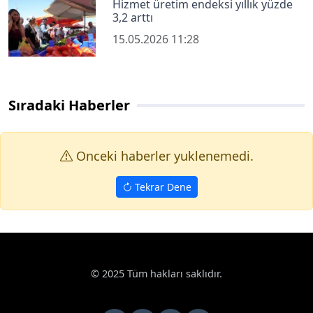
Hizmet üretim endeksi yıllık yüzde
3,2 arttı
15.05.2026 11:28
Sıradaki Haberler
Onceki haberler yuklenemedi.
Tekrar Dene
Haberler
Ekonomi
Başkan Seçer: "Üretemeyen toplum bağımsız
Google News
Başkan Seçer: "Üretemeyen toplum