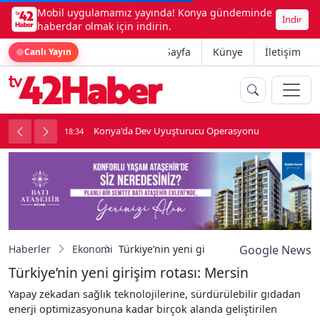
Mobil uygulamamız yayında! Konya gündeminde
İndir
haberdar olmak için indirin.
Ana Sayfa
Künye
İletişim
Canlı Yayın
Konya'da Dev Uyuşturucu Operasyonu
18:34
1
Haberler
Ekonomi
Türkiye’nin yeni girişim rotası: Mersin
Google News
Türkiye’nin yeni girişim rotası: Mersin
Yapay zekadan sağlık teknolojilerine, sürdürülebilir gıdadan
enerji optimizasyonuna kadar birçok alanda geliştirilen