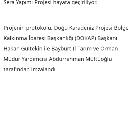
Sera Yapımı Projesi hayata geçiriliyor.
Projenin protokolü, Doğu Karadeniz Projesi Bölge
Kalkınma İdaresi Başkanlığı (DOKAP) Başkanı
Hakan Gültekin ile Bayburt İl Tarım ve Orman
Müdür Yardımcısı Abdurrahman Müftüoğlu
tarafından imzalandı.
Proje ile Bayburt’ta örtü altı üretim altyapısı
güçlendirilecek, üreticilerin modern seracılık
imkanlarından daha fazla yararlanmasına katkı
sunulacak.