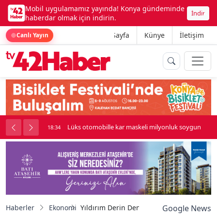
Mobil uygulamamız yayında! Konya gündeminde
İndir
haberdar olmak için indirin.
Ana Sayfa
Künye
İletişim
Canlı Yayın
palı kavga çıktı
Lüks otomobille kar maskeli milyonluk soygun
18:34
Haberler
Ekonomi
Yıldırım Derin Deniz Sondaj Gemisi ilk gör
Google News