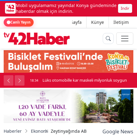
Mobil uygulamamız yayında! Konya gündeminde
İndir
haberdar olmak için indirin.
Ana Sayfa
Künye
İletişim
Canlı Yayın
palı kavga çıktı
Lüks otomobille kar maskeli milyonluk soygun
18:34
Haberler
Ekonomi
Zeytinyağında AB tescili için çabalar sürü
Google News