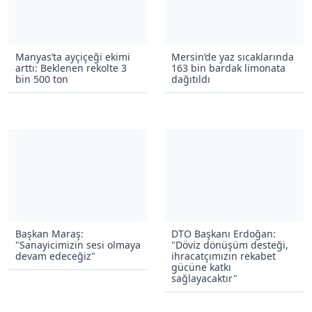
Manyas’ta ayçiçeği ekimi
Mersin’de yaz sıcaklarında
arttı: Beklenen rekolte 3
163 bin bardak limonata
bin 500 ton
dağıtıldı
Başkan Maraş:
DTO Başkanı Erdoğan:
"Sanayicimizin sesi olmaya
"Döviz dönüşüm desteği,
devam edeceğiz"
ihracatçımızın rekabet
gücüne katkı
sağlayacaktır"