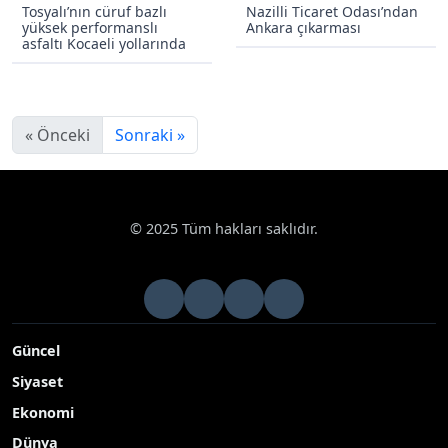
Tosyalı’nın cüruf bazlı
Nazilli Ticaret Odası’ndan
yüksek performanslı
Ankara çıkarması
asfaltı Kocaeli yollarında
« Önceki
Sonraki »
© 2025 Tüm hakları saklıdır.
Güncel
Siyaset
Ekonomi
Dünya