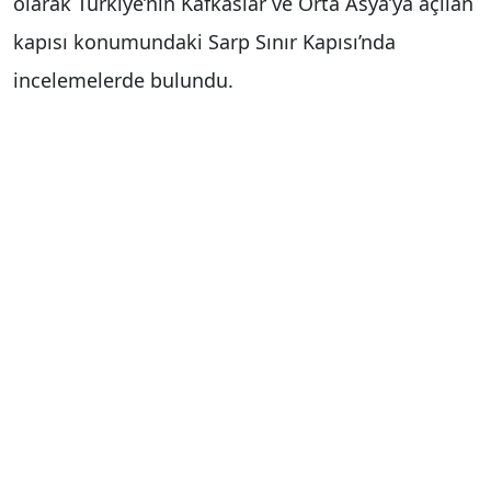
olarak Türkiye’nin Kafkaslar ve Orta Asya’ya açılan
kapısı konumundaki Sarp Sınır Kapısı’nda
incelemelerde bulundu.
Ardından Gürcistan’a sıfır noktasındaki Yolbaşı
Hudut Takım Karakolu ile Sarp Hudut Karakolu’nu
ziyaret eden Ergün, görev başındaki askerle
buluştu. Yolbaşı Hudut Takım Karakolu
yemekhanesinde askerlere öğle yemeğini birlikte
yiyen Ergün, fedakârca görev yapan askeri
personellere çalışmalarında başarılar diledi.
Ergün, daha sonra her iki sınır karakolu
güzergahında yürütülen ham yol, sanat yapıları ve