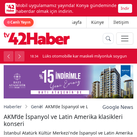
Mobil uygulamamız yayında! Konya gündeminde
İndir
haberdar olmak için indirin.
Ana Sayfa
Künye
İletişim
Canlı Yayın
palı kavga çıktı
Lüks otomobille kar maskeli milyonluk soygun
18:34
Haberler
Genel
AKM’de İspanyol ve Latin Amerika klasikleri 
Google News
AKM’de İspanyol ve Latin Amerika klasikleri
konseri
İstanbul Atatürk Kültür Merkezi’nde İspanyol ve Latin Amerika