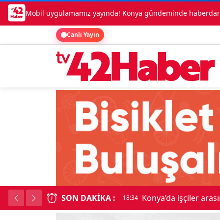
Mobil uygulamamız yayında! Konya gündeminde haberdar o
Canlı Yayın
SON DAKIKA :
Lüks otomobille kar
18:34