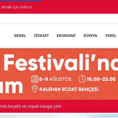
lmak için indirin.
GENEL
SIYASET
EKONOMI
DÜNYA
YEREL
 maskeli milyonluk soygun