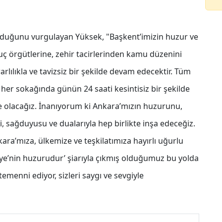
lduğunu vurgulayan Yüksek, "Başkent’imizin huzur ve
uç örgütlerine, zehir tacirlerinden kamu düzenini
ılıkla ve tavizsiz bir şekilde devam edecektir. Tüm
 her sokağında günün 24 saati kesintisiz bir şekilde
 olacağız. İnanıyorum ki Ankara’mızın huzurunu,
i, sağduyusu ve dualarıyla hep birlikte inşa edeceğiz.
ara’mıza, ülkemize ve teşkilatımıza hayırlı uğurlu
iye’nin huzurudur’ şiarıyla çıkmış olduğumuz bu yolda
emenni ediyor, sizleri saygı ve sevgiyle