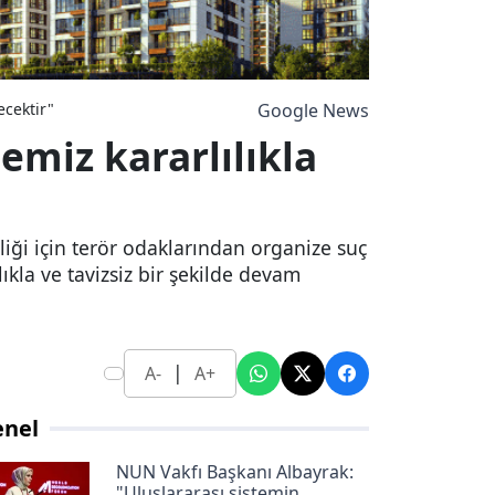
ecektir"
Google News
miz kararlılıkla
ği için terör odaklarından organize suç
kla ve tavizsiz bir şekilde devam
|
A-
A+
enel
NUN Vakfı Başkanı Albayrak:
"Uluslararası sistemin