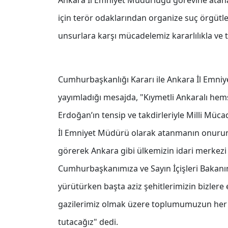
Ankara İl Emniyet Müdürlüğü görevine atana
için terör odaklarından organize suç örgütl
unsurlara karşı mücadelemiz kararlılıkla ve t
Cumhurbaşkanlığı Kararı ile Ankara İl Emn
yayımladığı mesajda, "Kıymetli Ankaralı he
Erdoğan’ın tensip ve takdirleriyle Milli Müc
İl Emniyet Müdürü olarak atanmanın onurun
görerek Ankara gibi ülkemizin idari merkezi
Cumhurbaşkanımıza ve Sayın İçişleri Bakanı
yürütürken başta aziz şehitlerimizin bizlere
gazilerimiz olmak üzere toplumumuzun her 
tutacağız" dedi.