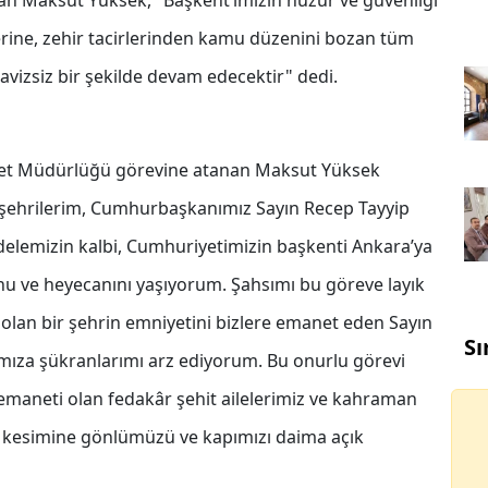
n Maksut Yüksek, "Başkent’imizin huzur ve güvenliği
erine, zehir tacirlerinden kamu düzenini bozan tüm
avizsiz bir şekilde devam edecektir" dedi.
iyet Müdürlüğü görevine atanan Maksut Yüksek
mşehrilerim, Cumhurbaşkanımız Sayın Recep Tayyip
adelemizin kalbi, Cumhuriyetimizin başkenti Ankara’ya
u ve heyecanını yaşıyorum. Şahsımı bu göreve layık
 olan bir şehrin emniyetini bizlere emanet eden Sayın
Sı
mıza şükranlarımı arz ediyorum. Bu onurlu görevi
 emaneti olan fedakâr şehit ailelerimiz ve kahraman
kesimine gönlümüzü ve kapımızı daima açık