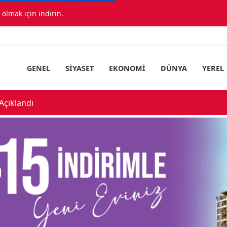
lmak için indirin.
GENEL
SIYASET
EKONOMI
DÜNYA
YEREL
çıklandı