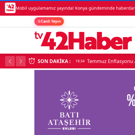
Mobil uygulamamız yayında! Konya gündeminde haberdar o
Canlı Yayın
SON DAKIKA :
Temmuz Enflasyonu A
18:34