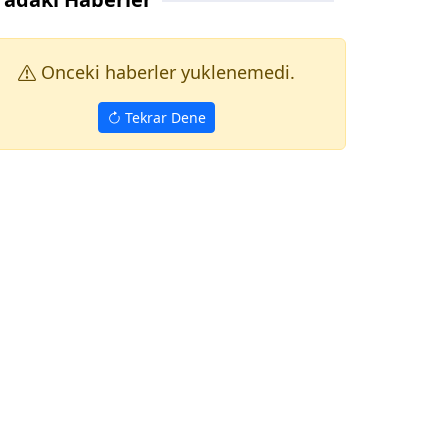
Onceki haberler yuklenemedi.
Tekrar Dene