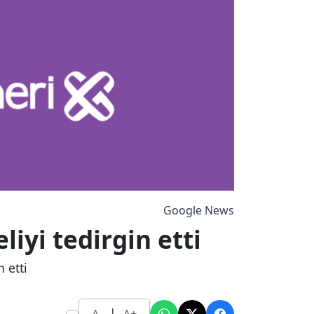
Google News
iyi tedirgin etti
 etti
|