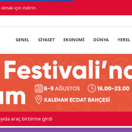
lmak için indirin.
GENEL
SIYASET
EKONOMI
DÜNYA
YEREL
ıda araç birbirine girdi