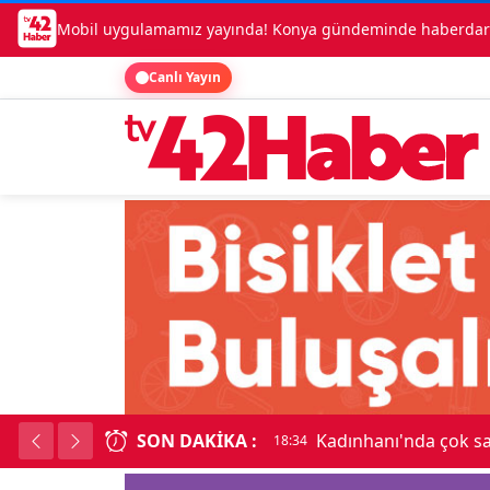
Mobil uygulamamız yayında! Konya gündeminde haberdar o
Canlı Yayın
SON DAKIKA :
Kadınhanı'nda çok say
18:34