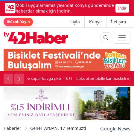
Mobil uygulamamız yayında! Konya gündeminde
İndir
haberdar olmak için indirin.
Ana Sayfa
Künye
İletişim
Canlı Yayın
palı kavga çıktı
Lüks otomobille kar maskeli milyonluk soygun
18:34
Haberler
Genel
AYBAN, 17 Temmuz’da ilk seferine çıkıyor
Google News