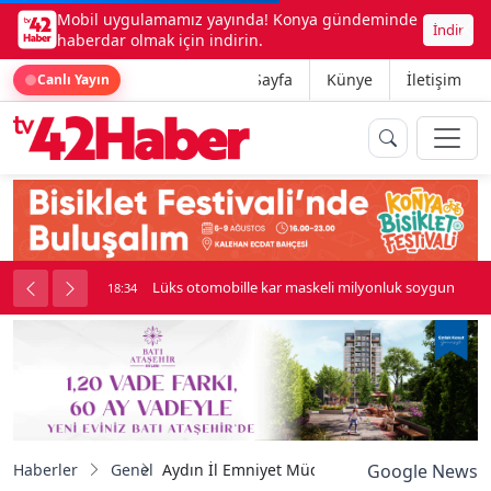
Mobil uygulamamız yayında! Konya gündeminde
İndir
haberdar olmak için indirin.
Ana Sayfa
Künye
İletişim
Canlı Yayın
palı kavga çıktı
Lüks otomobille kar maskeli milyonluk soygun
18:34
Haberler
Genel
Aydın İl Emniyet Müdürlüğü personeli dayan
Google News