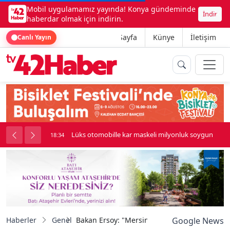
Mobil uygulamamız yayında! Konya gündeminde
İndir
haberdar olmak için indirin.
Ana Sayfa
Künye
İletişim
Canlı Yayın
palı kavga çıktı
Lüks otomobille kar maskeli milyonluk soygun
18:34
Haberler
Genel
Bakan Ersoy: "Mersin, yaşayan bir kültür haz
Google News