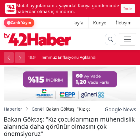
Mobil uygulamamız yayında! Konya gündeminde
İndir
haberdar olmak için indirin.
Ana Sayfa
Künye
İletişim
Canlı Yayın
onu
Temmuz Enflasyonu Açıklandı
18:34
1
Haberler
Genel
Bakan Göktaş: "Kız çocuklarımızın mühendis
Google News
Bakan Göktaş: "Kız çocuklarımızın mühendislik
alanında daha görünür olmasını çok
önemsiyoruz"