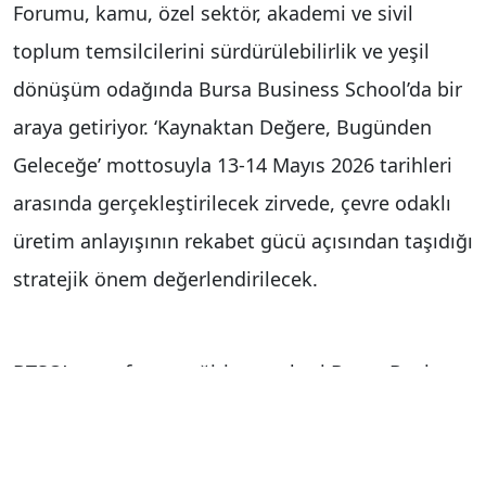
Forumu, kamu, özel sektör, akademi ve sivil
toplum temsilcilerini sürdürülebilirlik ve yeşil
dönüşüm odağında Bursa Business School’da bir
araya getiriyor. ‘Kaynaktan Değere, Bugünden
Geleceğe’ mottosuyla 13-14 Mayıs 2026 tarihleri
arasında gerçekleştirilecek zirvede, çevre odaklı
üretim anlayışının rekabet gücü açısından taşıdığı
stratejik önem değerlendirilecek.
BTSO’nun referans eğitim merkezi Bursa Business
School önemli bir organizasyona daha ev
sahipliği yapmaya hazırlanıyor. BTSO AB Uyum ve
Yeşil Mutabakat Konseyi öncülüğünde