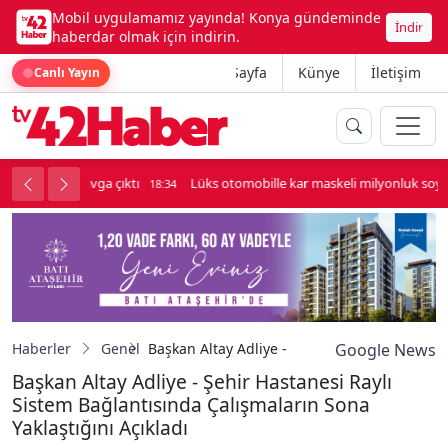
Mobil uygulamamız yayında! Konya gündeminde
İndir
haberdar olmak için indirin.
Ana Sayfa
Künye
İletişim
Canlı Yayın
palı kavga çıktı
Lüks otomobille kar maskeli milyonluk soygun
18:34
Haberler
Genel
Başkan Altay Adliye - Şehir Hastanesi Raylı S
Google News
Başkan Altay Adliye - Şehir Hastanesi Raylı
Sistem Bağlantısında Çalışmaların Sona
Yaklaştığını Açıkladı