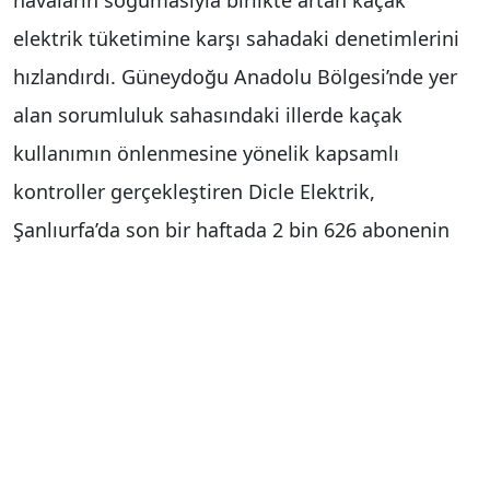
havaların soğumasıyla birlikte artan kaçak
elektrik tüketimine karşı sahadaki denetimlerini
hızlandırdı. Güneydoğu Anadolu Bölgesi’nde yer
alan sorumluluk sahasındaki illerde kaçak
kullanımın önlenmesine yönelik kapsamlı
kontroller gerçekleştiren Dicle Elektrik,
Şanlıurfa’da son bir haftada 2 bin 626 abonenin
ısınma amaçlı kaçak elektrik kullandığını tespit
etti. Yapay zeka destekli analizler, dron kontrolleri
ve jandarma destekli saha ekipleriyle sürdürülen
çalışmalar, özellikle kırsal mahallelerde
yoğunlaştırıldı.
Kaçak elektrik, diğer abonelerin de hizmet