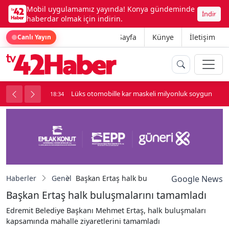
Mobil uygulamamız yayında! Konya gündeminde
İndir
haberdar olmak için indirin.
Ana Sayfa
Künye
İletişim
Canlı Yayın
palı kavga çıktı
Lüks otomobille kar maskeli milyonluk soygun
18:34
Haberler
Genel
Başkan Ertaş halk buluşmalarını tamamladı
Google News
Başkan Ertaş halk buluşmalarını tamamladı
Edremit Belediye Başkanı Mehmet Ertaş, halk buluşmaları
kapsamında mahalle ziyaretlerini tamamladı