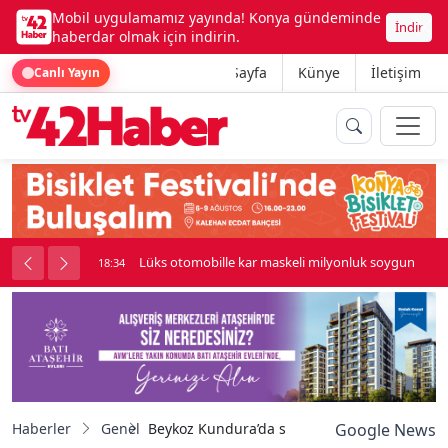
Mobil uygulamamız yayında! Konya gündeminde
İndir
haberdar olmak için indirin.
Ana Sayfa
Künye
İletişim
Canlı Yayın
palı kavga çıktı
Lüks otomobille kar maskeli milyonluk soygun
18:34
Haberler
Genel
Beykoz Kundura’da skandal "başörtüsü" iddia
Google News