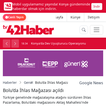
Mobil uygulamamız yayında! Konya gündeminde
İndir
haberdar olmak için indirin.
Ana Sayfa
Künye
İletişim
Canlı Yayın
Konya'da Dev Uyuşturucu Operasyonu
18:34
1
Haberler
Genel
Bolu’da İhlas Mağazası açıldı
Google News
Bolu’da İhlas Mağazası açıldı
Türkiye genelinde mağazalaşma atağını sürdüren İhlas
Pazarlama, Bolu’daki mağazasını Aktaş Mahallesi’nde