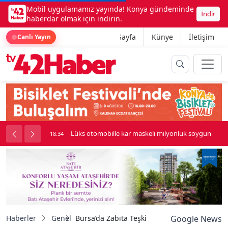
Mobil uygulamamız yayında! Konya gündeminde
İndir
haberdar olmak için indirin.
Ana Sayfa
Künye
İletişim
Canlı Yayın
palı kavga çıktı
Lüks otomobille kar maskeli milyonluk soygun
18:34
Haberler
Genel
Bursa’da Zabıta Teşkilatı’ndan kurban bayram
Google News