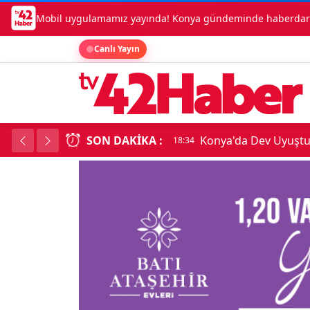
Mobil uygulamamız yayında! Konya gündeminde haberdar o
Canlı Yayın
SON DAKIKA :
Temmuz Enflasyonu A
18:34