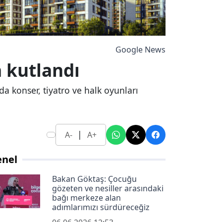
Google News
a kutlandı
da konser, tiyatro ve halk oyunları
|
A-
A+
enel
Bakan Göktaş: Çocuğu
gözeten ve nesiller arasındaki
bağı merkeze alan
adımlarımızı sürdüreceğiz