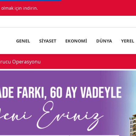
lmak için indirin.
GENEL
SIYASET
EKONOMI
DÜNYA
YEREL
çıklandı