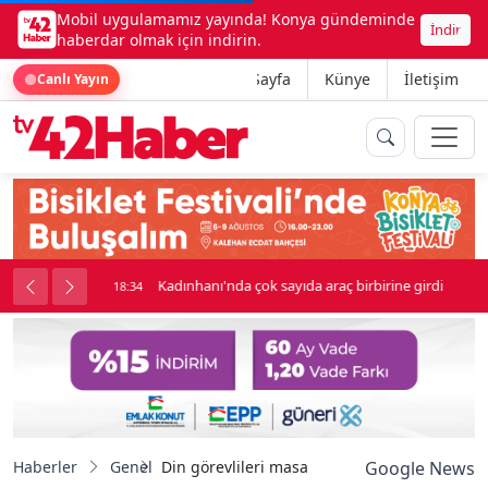
Mobil uygulamamız yayında! Konya gündeminde
İndir
haberdar olmak için indirin.
Ana Sayfa
Künye
İletişim
Canlı Yayın
nluk soygun
Kadınhanı'nda çok sayıda araç birbirine girdi
18:34
Haberler
Genel
Din görevlileri masa tenisinde il birincisi old
Google News