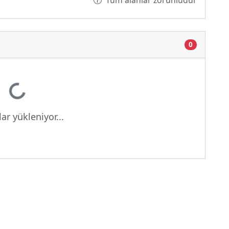
Tüm alanlar zorunludur
0
Yükleniyor...
ar yükleniyor...