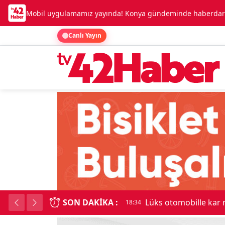
Mobil uygulamamız yayında! Konya gündeminde haberdar o
Canlı Yayın
SON DAKIKA :
Lüks otomobille kar
18:34