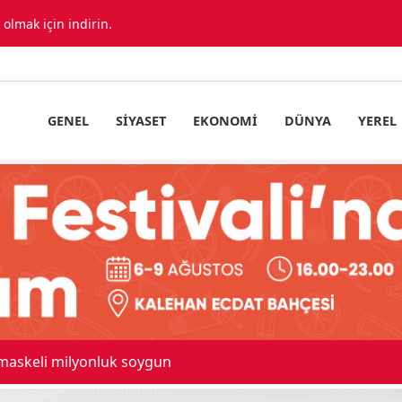
lmak için indirin.
GENEL
SIYASET
EKONOMI
DÜNYA
YEREL
 maskeli milyonluk soygun