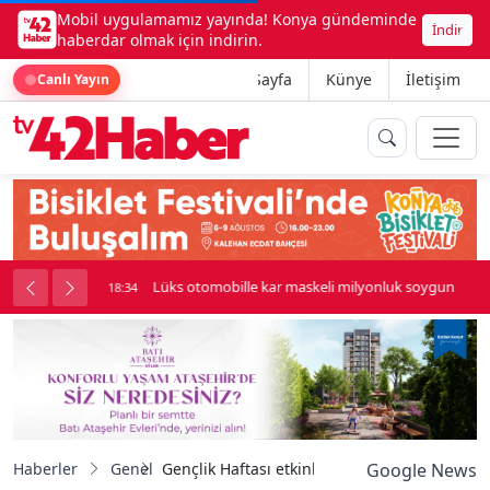
Mobil uygulamamız yayında! Konya gündeminde
İndir
haberdar olmak için indirin.
Ana Sayfa
Künye
İletişim
Canlı Yayın
palı kavga çıktı
Lüks otomobille kar maskeli milyonluk soygun
18:34
Haberler
Genel
Gençlik Haftası etkinliklerinde caddeden geçen
Google News