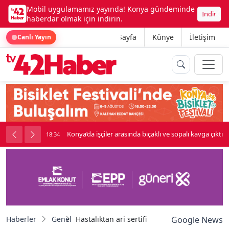
Mobil uygulamamız yayında! Konya gündeminde
İndir
haberdar olmak için indirin.
Ana Sayfa
Künye
İletişim
Canlı Yayın
Konya’da işçiler arasında bıçaklı ve sopalı kavga çıktı
18:34
Haberler
Genel
Hastalıktan ari sertifika dağıtımına başlandı
Google News