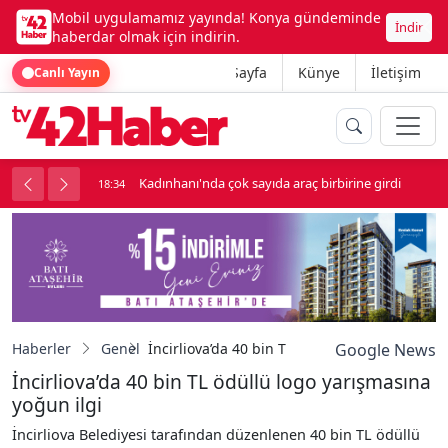
Mobil uygulamamız yayında! Konya gündeminde
İndir
haberdar olmak için indirin.
Ana Sayfa
Künye
İletişim
Canlı Yayın
nluk soygun
Kadınhanı'nda çok sayıda araç birbirine girdi
18:34
Haberler
Genel
İncirliova’da 40 bin TL ödüllü logo yarışması
Google News
İncirliova’da 40 bin TL ödüllü logo yarışmasına
yoğun ilgi
İncirliova Belediyesi tarafından düzenlenen 40 bin TL ödüllü