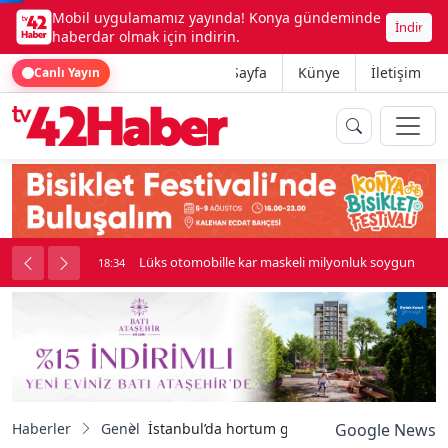
Mobil uygulamamız yayında! Konya gündeminde
İndir
haberdar olmak için indirin.
Ana Sayfa
Künye
İletişim
Canlı Yayın
palı kavga çıktı
Lüks otomobille kar maskeli milyonluk soygun
18:34
Haberler
Genel
İstanbul’da hortum görüldü
Google News