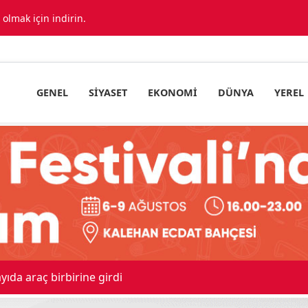
lmak için indirin.
GENEL
SIYASET
EKONOMI
DÜNYA
YEREL
ıda araç birbirine girdi