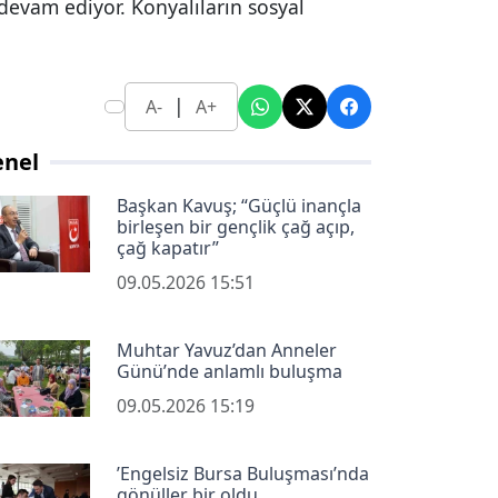
devam ediyor. Konyalıların sosyal
|
A-
A+
enel
Başkan Kavuş; “Güçlü inançla
birleşen bir gençlik çağ açıp,
çağ kapatır”
09.05.2026 15:51
Muhtar Yavuz’dan Anneler
Günü’nde anlamlı buluşma
09.05.2026 15:19
’Engelsiz Bursa Buluşması’nda
gönüller bir oldu