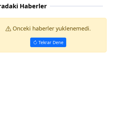
radaki Haberler
Onceki haberler yuklenemedi.
Tekrar Dene