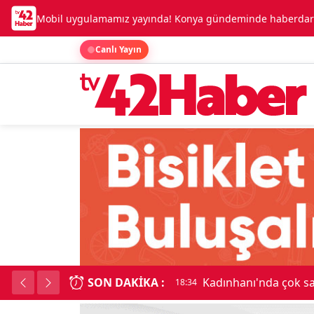
Mobil uygulamamız yayında! Konya gündeminde haberdar o
Canlı Yayın
SON DAKIKA :
Kadınhanı'nda çok say
18:34