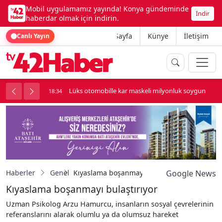
Mobil uygulamamız yayında! Konya gündeminde
İndir
haberdar olmak için indirin.
Ana Sayfa
Künye
İletişim
Canlı Yayın
palı kavga çıktı
Lüks otomobille kar maskeli milyonluk soygun
18:34
Haberler
Genel
Kıyaslama boşanmayı bulaştırıyor
Google News
Kıyaslama boşanmayı bulaştırıyor
Uzman Psikolog Arzu Hamurcu, insanların sosyal çevrelerinin
referanslarını alarak olumlu ya da olumsuz hareket