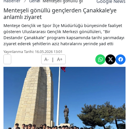
Haberler
Genel
Menteşeli gönüllü gençlerden Çanakkale’ye a
Google News
Menteşeli gönüllü gençlerden Çanakkale’ye
anlamlı ziyaret
Menteşe Gençlik ve Spor İlçe Müdürlüğü bünyesinde faaliyet
gösteren Uluslararası Gençlik Merkezi gönüllüleri, "Bir
Destandır Çanakkale" programı kapsamında tarihi yarımadayı
ziyaret ederek şehitlerin aziz hatıralarını yerinde yad etti
Yayınlanma Tarihi: 16.05.2026 13:01
A-
|
A+