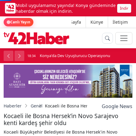
Mobil uygulamamız yayında! Konya gündeminde
İndir
haberdar olmak için indirin.
Ana Sayfa
Künye
İletişim
Canlı Yayın
Operasyonu
Temmuz Enflasyonu Açıklandı
18:34
Haberler
Genel
Kocaeli ile Bosna Hersek’in Novo Sarajevo ke
Google News
Kocaeli ile Bosna Hersek’in Novo Sarajevo
kenti kardeş şehir oldu
Kocaeli Büyükşehir Belediyesi ile Bosna Hersek’in Novo