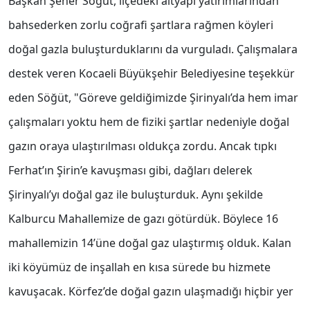
Başkan Şener Söğüt, ilçedeki altyapı yatırımlarından
bahsederken zorlu coğrafi şartlara rağmen köyleri
doğal gazla buluşturduklarını da vurguladı. Çalışmalara
destek veren Kocaeli Büyükşehir Belediyesine teşekkür
eden Söğüt, "Göreve geldiğimizde Şirinyalı’da hem imar
çalışmaları yoktu hem de fiziki şartlar nedeniyle doğal
gazın oraya ulaştırılması oldukça zordu. Ancak tıpkı
Ferhat’ın Şirin’e kavuşması gibi, dağları delerek
Şirinyalı’yı doğal gaz ile buluşturduk. Aynı şekilde
Kalburcu Mahallemize de gazı götürdük. Böylece 16
mahallemizin 14’üne doğal gaz ulaştırmış olduk. Kalan
iki köyümüz de inşallah en kısa sürede bu hizmete
kavuşacak. Körfez’de doğal gazın ulaşmadığı hiçbir yer