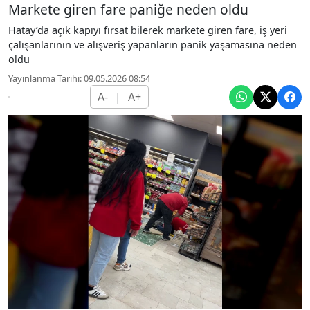
Markete giren fare paniğe neden oldu
Hatay’da açık kapıyı fırsat bilerek markete giren fare, iş yeri
çalışanlarının ve alışveriş yapanların panik yaşamasına neden
oldu
Yayınlanma Tarihi: 09.05.2026 08:54
A-
|
A+