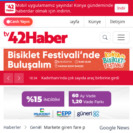
Mobil uygulamamız yayında! Konya gündeminde
İndir
haberdar olmak için indirin.
Ana Sayfa
Künye
İletişim
Canlı Yayın
rine girdi
Beşikçioğlu Konya'ya Sevk Edildi
18:34
Haberler
Genel
Markete giren fare paniğe neden oldu
Google News