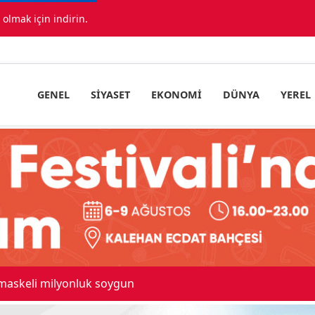
lmak için indirin.
GENEL
SIYASET
EKONOMI
DÜNYA
YEREL
ıda araç birbirine girdi