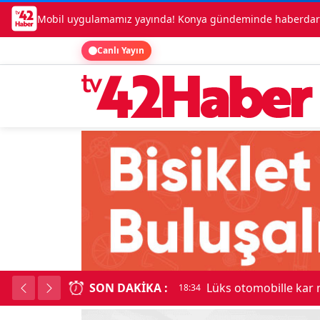
Mobil uygulamamız yayında! Konya gündeminde haberdar o
Canlı Yayın
SON DAKIKA :
Kadınhanı'nda çok say
18:34