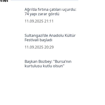
enel
Ağrı’da fırtına çatıları uçurdu:
74 yapı zarar gördü
11.09.2025 21:11
Sultangazi’de Anadolu Kültür
Festivali başladı
11.09.2025 20:29
Başkan Bozbey: "Bursa’nın
kurtuluşu kutlu olsun"
11.09.2025 18:12
Hatay’da pamuk ve soya ekili
araziler kontrol edildi
11.09.2025 17:40