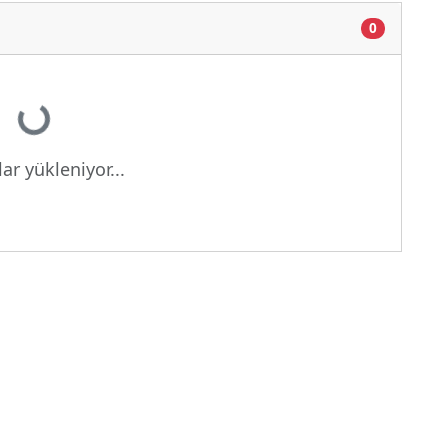
0
yor...
ar yükleniyor...