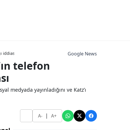
ı iddiası
Google News
ın telefon
sı
osyal medyada yayınladığını ve Katz’ı
|
A-
A+