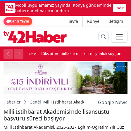
Mobil uygulamamız yayında! Konya gündeminde
İndir
haberdar olmak için indirin.
Ana Sayfa
Künye
İletişim
Canlı Yayın
palı kavga çıktı
Lüks otomobille kar maskeli milyonluk soygun
18:34
Haberler
Genel
Milli İstihbarat Akademisi’nde lisansüstü ba
Google News
Milli İstihbarat Akademisi’nde lisansüstü
başvuru süreci başlıyor
Milli İstihbarat Akademisi, 2026-2027 Eğitim-Öğretim Yılı Güz