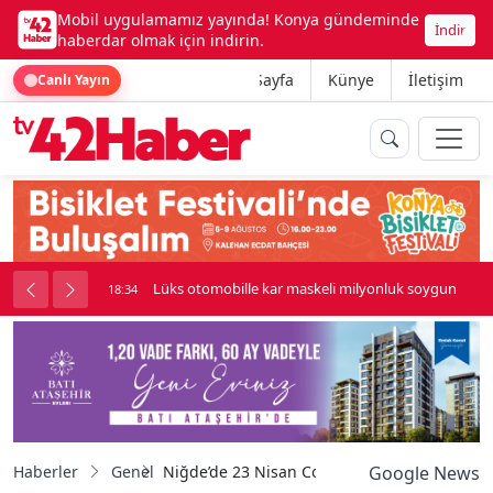
Mobil uygulamamız yayında! Konya gündeminde
İndir
haberdar olmak için indirin.
Ana Sayfa
Künye
İletişim
Canlı Yayın
palı kavga çıktı
Lüks otomobille kar maskeli milyonluk soygun
18:34
Haberler
Genel
Niğde’de 23 Nisan Coşkusu tören ve gösterile
Google News