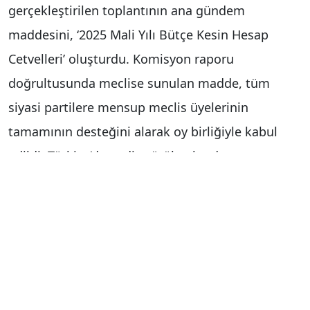
gerçekleştirilen toplantının ana gündem
maddesini, ‘2025 Mali Yılı Bütçe Kesin Hesap
Cetvelleri’ oluşturdu. Komisyon raporu
doğrultusunda meclise sunulan madde, tüm
siyasi partilere mensup meclis üyelerinin
tamamının desteğini alarak oy birliğiyle kabul
edildi. Türkiye’de nadir görülen bu durum,
Melikgazi Belediyesi’nin başarısını bir kez daha
tescilledi.
"Türkiye’de en çok yatırım yapan belediyeyiz"