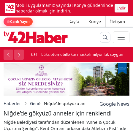
Mobil uygulamamız yayında! Konya gündeminde
İndir
haberdar olmak için indirin.
Ana Sayfa
Künye
İletişim
Canlı Yayın
palı kavga çıktı
Lüks otomobille kar maskeli milyonluk soygun
18:34
Haberler
Genel
Niğde’de gökyüzü anneler için renklendi
Google News
Niğde’de gökyüzü anneler için renklendi
Niğde Belediyesi tarafından düzenlenen "Anne & Çocuk
Uçurtma Şenliği", Kent Ormanı arkasındaki Atletizm Pisti’nde