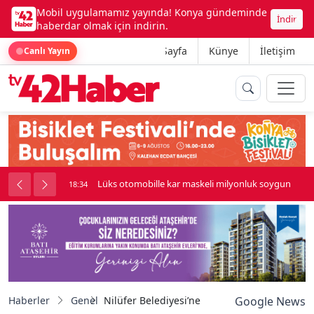
Mobil uygulamamız yayında! Konya gündeminde
İndir
haberdar olmak için indirin.
Ana Sayfa
Künye
İletişim
Canlı Yayın
palı kavga çıktı
Lüks otomobille kar maskeli milyonluk soygun
18:34
Haberler
Genel
Nilüfer Belediyesi’ne "Akıllı Şehir" ödülü
Google News