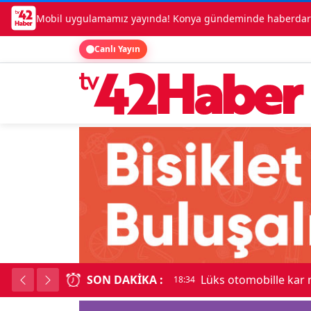
Mobil uygulamamız yayında! Konya gündeminde haberdar o
Canlı Yayın
SON DAKIKA :
Kadı
18:34