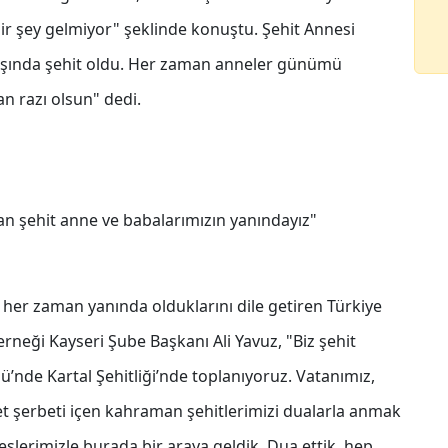
bir şey gelmiyor" şeklinde konuştu. Şehit Annesi
başında şehit oldu. Her zaman anneler günümü
n razı olsun" dedi.
an şehit anne ve babalarımızın yanındayız"
in her zaman yanında olduklarını dile getiren Türkiye
rneği Kayseri Şube Başkanı Ali Yavuz, "Biz şehit
nü’nde Kartal Şehitliği’nde toplanıyoruz. Vatanımız,
et şerbeti içen kahraman şehitlerimizi dualarla anmak
eşlerimizle burada bir araya geldik. Dua ettik, hep