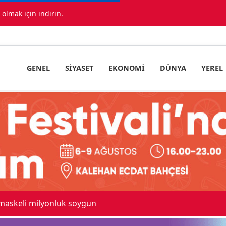
lmak için indirin.
GENEL
SIYASET
EKONOMI
DÜNYA
YEREL
nhanı'nda çok sayıda araç birbirine girdi