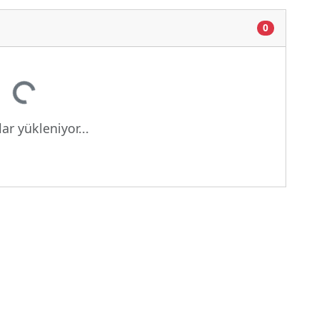
0
iyor...
ar yükleniyor...