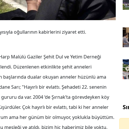
sıyla oğullarının kabirlerini ziyaret etti.
 Harp Malülü Gaziler Şehit Dul ve Yetim Derneği
nlendi. Düzenlenen etkinlikte şehit anneleri
rinin başlarında dualar okuyan anneler hüzünlü ama
ane Sarı; "Hayırlı bir evlattı. Şehadeti 22. senenin
 gururu da var. 2004 ‘de Şırnak’ta görevdeyken köy
Sı
düler. Çok hayırlı bir evlattı, tabi ki her anneler
um ama her günüm bir olmuyor, yoklukla büyüttüm.
 mesleği ve atıldı, bizim hiç haberimiz bile yoktu.